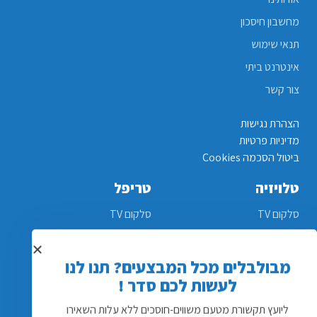
מחשבון חיסכון
תנאי שימוש
אינטרנט ביתי
צור קשר
הצהרת נגישות
מדיניות פרטיות
ביטול הסכמה Cookies
טלויזיה
טריפל
סלקום TV
סלקום TV
STING TV
STING TV
מבולבלים מכל המבצעים? תנו לנו
yes
yes
לעשות לכם סדר !
פרטנר TV
פרטנר TV
ליועץ תקשורת מטעם משווים-חוסכים ללא עלות השאירו
הוט
Next TV
פרטים