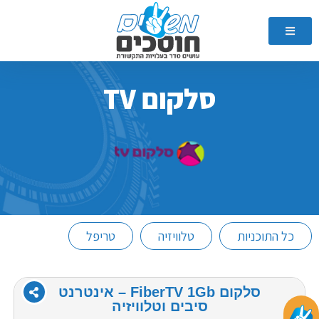
סלקום TV
כל התוכניות
טלוויזיה
טריפל
סלקום FiberTV 1Gb – אינטרנט
סיבים וטלוויזיה