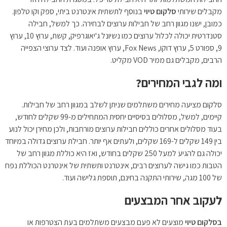
מקבלים שירותי
סלקום טיוי
בנוסף לתשתית אינטרנט ביתי, ספק וקו טלפון.
כמובן, ישנו מגוון רחב של חבילות ערוצים לבחירה. כך למשל, חבילה
סטנדרטית יכולה לכלול ערוצים כמו נשיונל ג'יאוגרפיק, קשת, ערוץ 10, ערוץ
9, ספורט 5, ערוץ דוקו, Fox News, ערוץ אופנה ועוד. לצד ערוצי הצפייה
הרבים, מקבלים גם ממיר VOD מקליט.
ומה לגבי המחירים?
סלקום מציעה מחירים משתלמים שניתן לשלב במגוון רחב של חבילות.
קיימים, למשל, מסלולים בסיסיים יחסית המתחילים מ-99 שקלים לחודש,
בעוד מסלולים אחרים כוללים חבילות ערוצים מורחבות, ולכן מחירן יכול לנוע
בין 149 שקלים ל-169 שקלים, ולעתים אף יותר. חבילת ערוצים גדולה במיוחד
יכולה גם להגיע למעל 250 שקלים בחודש, ואז היא כוללת מגוון רחב של
הטבות כמו גישה לערוצים רבים, אינטרנט ותשתית של אינטרנט הכוללת נפח
של 100 מגה, שירותי התקנה בחינם, תוספת גלישה ועוד.
לעקוב אחר המבצעים
בסלקום טיוי
מוצעים לא פעם מבצעים משתלמים בעת הצטרפות או