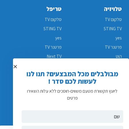
טלויזיה
טריפל
סלקום TV
סלקום TV
STING TV
STING TV
yes
yes
מבולבלים מכל המבצעים? תנו לנו
פרטנר TV
פרטנר TV
לעשות לכם סדר !
הוט
Next TV
ליועץ תקשורת מטעם משווים-חוסכים ללא עלות השאירו
Next TV
בזק בינלאומי
פרטים
סלולר
אינטרנט
פלאפון
בזק
סלקום
הוט נט
גולן טלקום
הוט
רמי לוי תקשורת
פרטנר
wecom
סלקום
אני מסכים לקבל עדכונים והצעות שיווקיות בהתאם