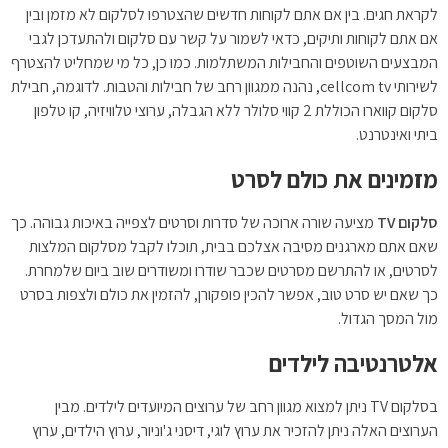
לקראת חגים. בין אם אתם לקוחות חדשים שהצטרפו לסלקום לא מזמן ובין
אם אתם לקוחות ותיקים, כדאי לשמור על קשר עם סלקום ולהתעדכן לגבי
המבצעים השוטפים והחבילות המשתלמות. כמו כן, כל מי שמחליט להצטרף
לשירותי cellcom tv, נהנה ממגוון רחב של חבילות והטבות. לדוגמה, חבילת
סלקום קווארו הכוללת 2 קווי סלולר ללא הגבלה, ערוצי טלוויזיה, קו טלפון
ביתי ואינטרנט.
מזמינים את כולם לסרט
סלקום
TV
מציעה שורה ארוכה של סדרות וסרטים לצפייה באיכות גבוהה. כך
שאם אתם מארגנים מסיבה אצלכם בבית, תוכלו לקבל מסלקום המלצות
לסרטים, או להתרשם מסרטים שכבר שודרו ומשודרים שוב ביום שלמחרת.
כך שאם יש סרט טוב, אפשר להכין פופקורן, להזמין את כולם ולצפות בסרט
מול המסך הגדול.
אלטרנטיבה לילדים
בסלקום TV ניתן למצוא מגוון רחב של ערוצים המיועדים לילדים. מבין
הערוצים האלה ניתן להזכיר את ערוץ לוגי, דיסני ג'וניור, ערוץ הילדים, ערוץ